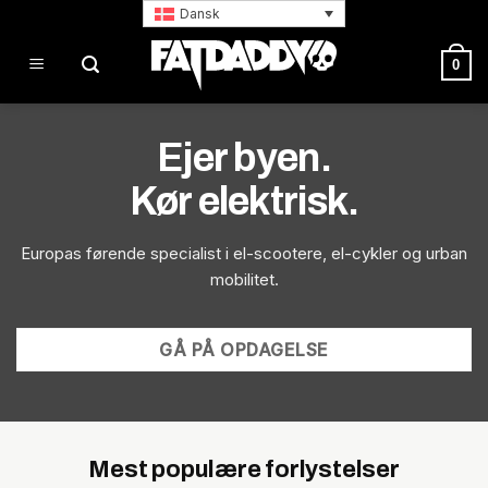
Fortsæt
Dansk
til
indhold
0
Ejer byen.
Kør elektrisk.
Europas førende specialist i el-scootere, el-cykler og urban
mobilitet.
GÅ PÅ OPDAGELSE
Mest populære forlystelser