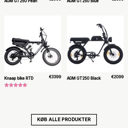
AGM GT250 Pearl
AGM GT250 Blue
€
3399
€
2099
Knaap bike RTD
AGM GT250 Black
Vurderet
5.00
ud af
5
KØB ALLE PRODUKTER