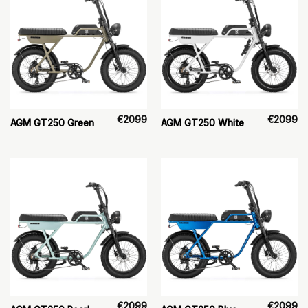
€
2099
€
2099
AGM GT250 Green
AGM GT250 White
€
2099
€
2099