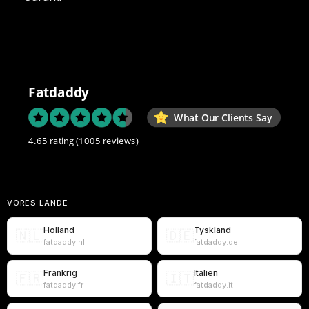
Fatdaddy
What Our Clients Say
4.65 rating
(1005 reviews)
VORES LANDE
Holland
Tyskland
🇳🇱
🇩🇪
fatdaddy.nl
fatdaddy.de
Frankrig
Italien
🇫🇷
🇮🇹
fatdaddy.fr
fatdaddy.it