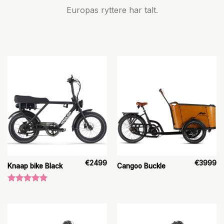
Europas ryttere har talt.
€
2499
€
3999
Knaap bike Black
Cangoo Buckle
Vurderet
5.00
ud af
5