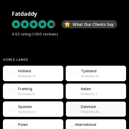
Fatdaddy
What Our Clients Say
4.65 rating
(1005 reviews)
VORES LANDE
Holland
Tyskland
🇳🇱
🇩🇪
fatdaddy.nl
fatdaddy.de
Frankrig
Italien
🇫🇷
🇮🇹
fatdaddy.fr
fatdaddy.it
Spanien
Danmark
🇪🇸
🇩🇰
fatdaddy.es
fatdaddy.dk
Polen
International
🇵🇱
🌍