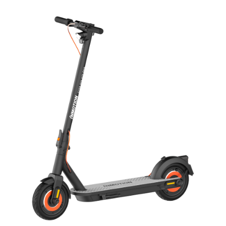
3.50
ud
af 5