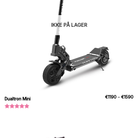
IKKE PÅ LAGER
Pr
€
1190
–
€
1590
Dualtron Mini
€1
til
€
Vurderet
5.00
ud af
5