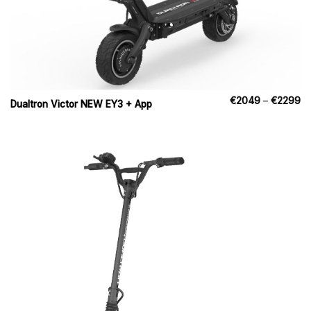
Pr
€
2049
–
€
2299
Dualtron Victor NEW EY3 + App
€
til
€