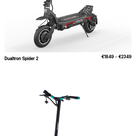
Pr
€
1849
–
€
2349
Dualtron Spider 2
€
til
€