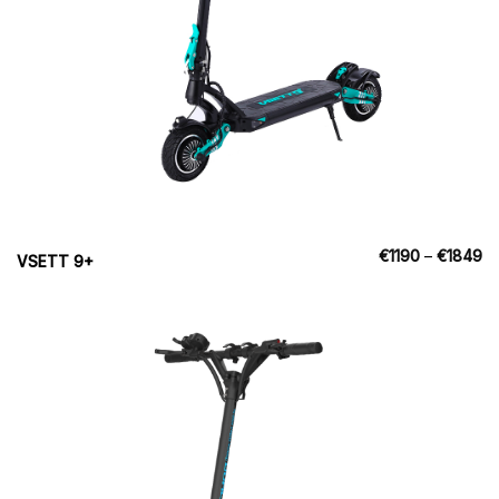
Pr
€
1190
–
€
1849
VSETT 9+
€1
til
€