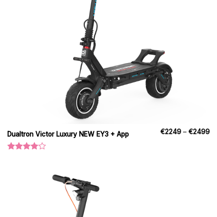
Pr
€
2249
–
€
2499
Dualtron Victor Luxury NEW EY3 + App
€
til
€
Vurderet
4.00
ud
af 5