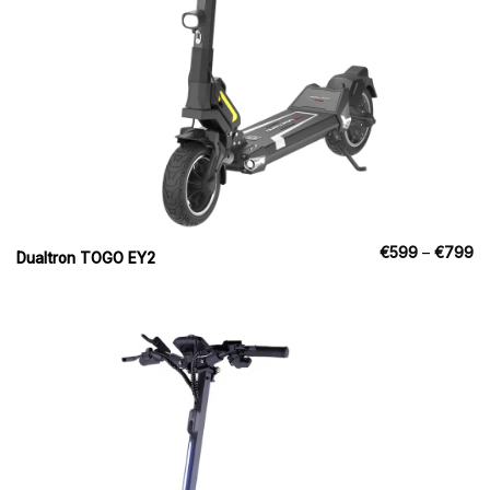
Pr
€
599
–
€
799
Dualtron TOGO EY2
€
til
€