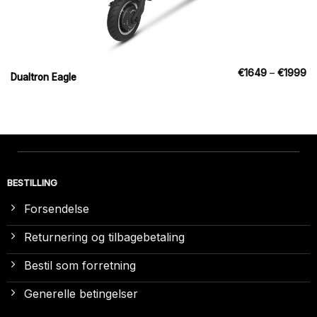
Pr
€
1649
–
€
1999
Dualtron Eagle
€
til
€
BESTILLING
Forsendelse
Returnering og tilbagebetaling
Bestil som forretning
Generelle betingelser