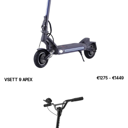
Pr
€
1275
–
€
1449
VSETT 9 APEX
€1
til
€1