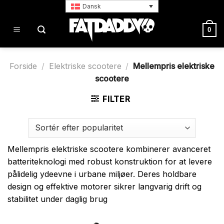
Fortsæt
Dansk
til
indhold
0
Forside
/
Elektriske scootere
/
Mellempris elektriske
scootere
FILTER
Mellempris elektriske scootere kombinerer avanceret
batteriteknologi med robust konstruktion for at levere
pålidelig ydeevne i urbane miljøer. Deres holdbare
design og effektive motorer sikrer langvarig drift og
stabilitet under daglig brug