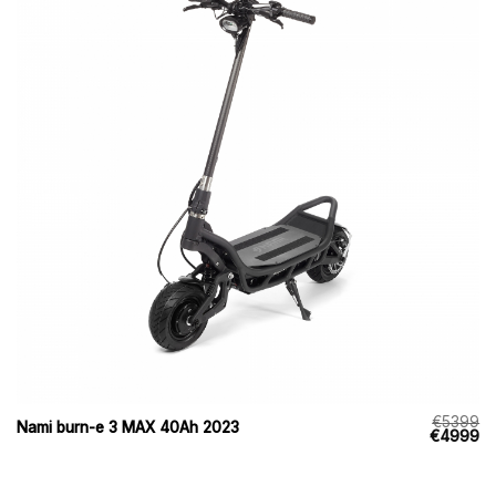
€
5399
Nami burn-e 3 MAX 40Ah 2023
Den
D
€
4999
oprindeli
ak
pris
pr
var:
er
€5399.
€4