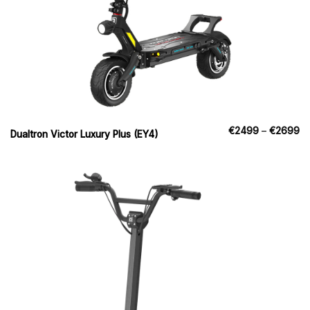
Pr
€
2499
–
€
2699
Dualtron Victor Luxury Plus (EY4)
€
til
€