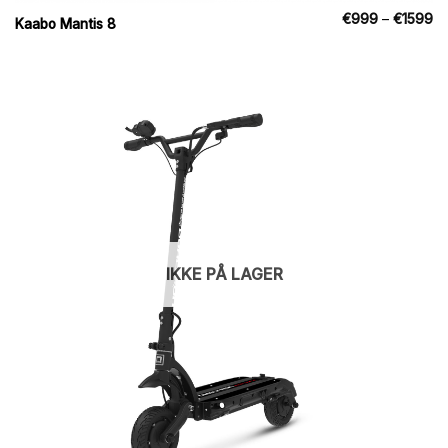
Pr
€
999
–
€
1599
Kaabo Mantis 8
€
til
€
IKKE PÅ LAGER