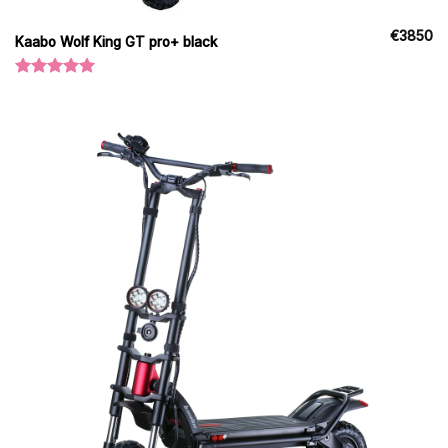
€
3850
Kaabo Wolf King GT pro+ black
Vurderet
5.00
ud af
5