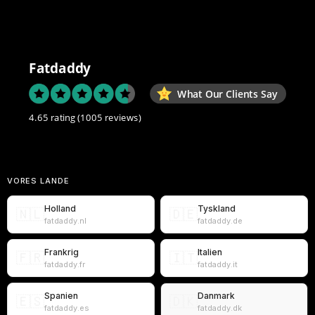
Fatdaddy
What Our Clients Say
4.65 rating
(1005 reviews)
VORES LANDE
Holland
Tyskland
🇳🇱
🇩🇪
fatdaddy.nl
fatdaddy.de
Frankrig
Italien
🇫🇷
🇮🇹
fatdaddy.fr
fatdaddy.it
Spanien
Danmark
🇪🇸
🇩🇰
fatdaddy.es
fatdaddy.dk