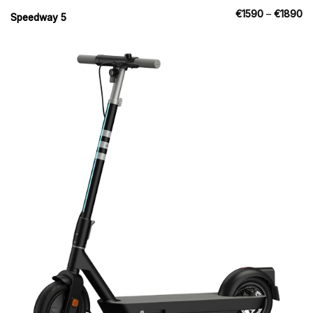
Pr
€
1590
–
€
1890
Speedway 5
€
til
€