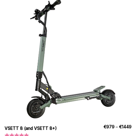
Pr
€
979
–
€
1449
VSETT 8 (and VSETT 8+)
€
til