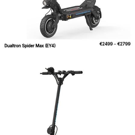
Pr
€
2499
–
€
2799
Dualtron Spider Max (EY4)
€
til
€