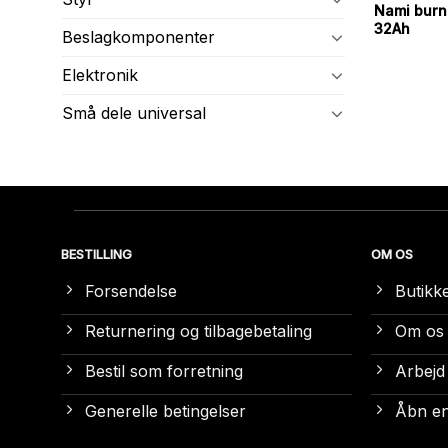
Nami burn
32Ah
Beslagkomponenter
Elektronik
Små dele universal
BESTILLING
OM OS
Forsendelse
Butikk
Returnering og tilbagebetaling
Om os
Bestil som forretning
Arbejd
Generelle betingelser
Åbn en