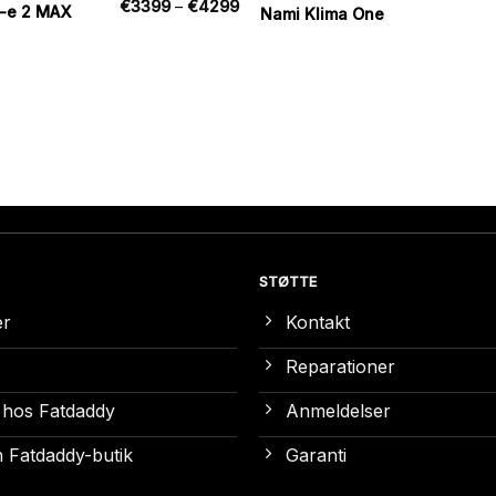
Prisinterval:
€
3399
–
€
4299
-e 2 MAX
Nami Klima One
€3399
til
€4299
STØTTE
er
Kontakt
Reparationer
 hos Fatdaddy
Anmeldelser
 Fatdaddy-butik
Garanti