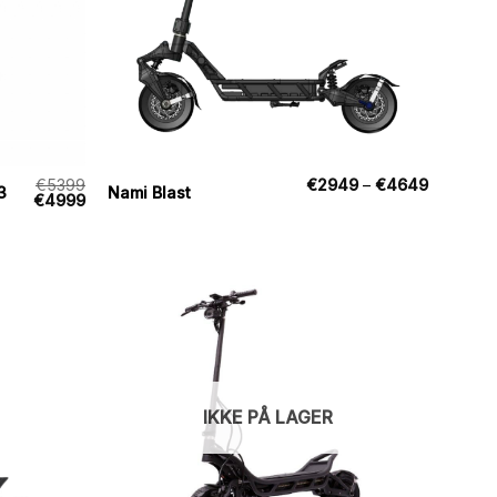
Prisinterv
€
5399
€
2949
–
€
4649
3
Nami Blast
Den
Den
€2949
€
4999
oprindelige
aktuelle
til
pris
pris
€4649
var:
er:
€5399.
€4999.
IKKE PÅ LAGER