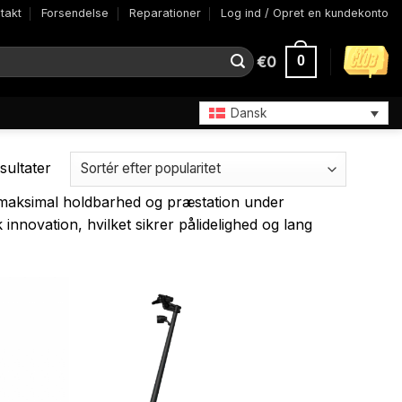
takt
Forsendelse
Reparationer
Log ind / Opret en kundekonto
€
0
0
Dansk
Sorteret
sultater
efter
e maksimal holdbarhed og præstation under
popularitet
nnovation, hvilket sikrer pålidelighed og lang