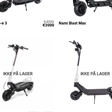
€
4199
-e 3
Nami Blast Max
Den
Den
€
3999
oprindelige
aktuelle
pris
pris
var:
er:
€4199.
€3999.
IKKE PÅ LAGER
IKKE PÅ LAGER