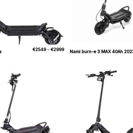
Prisinterval:
€
2549
–
€
2999
a
Nami burn-e 3 MAX 40Ah 202
€2549
til
€2999