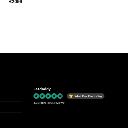
€
2099
Fatdaddy
What Our Clients Say
4.65 rating
(1005 reviews)