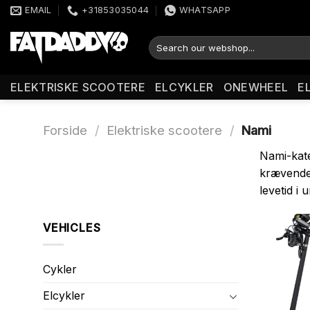
Fortsæt
EMAIL
+31853035044
WHATSAPP
til
indhold
Søg
efter:
ELEKTRISKE SCOOTERE
ELCYKLER
ONEWHEEL
E
Forside
/
Elektriske scootere
/
Nami
Nami-kate
krævende 
levetid i 
VEHICLES
Cykler
Elcykler