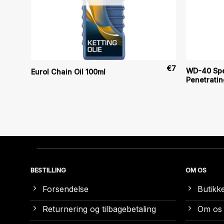
€
11
€
7
WD-40 Spe
Eurol Chain Oil 100ml
Penetratin
BESTILLING
OM OS
Forsendelse
Butikk
Returnering og tilbagebetaling
Om os