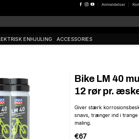
Anmeldelser
Kon
LEKTRISK ENHJULING
ACCESSORIES
Bike LM 40 mul
12 rør pr. æsk
Giver stærk korrosionsbesk
snavs, trænger ind i trange
maling.
€
67