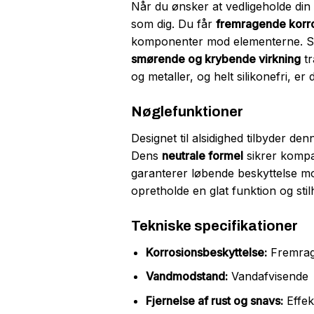
Når du ønsker at vedligeholde din 
som dig. Du får
fremragende korr
komponenter mod elementerne. 
smørende og krybende virkning
tr
og metaller, og helt silikonefri, er d
Nøglefunktioner
Designet til alsidighed tilbyder de
Dens
neutrale formel
sikrer kompat
garanterer løbende beskyttelse mod
opretholde en glat funktion og stil
Tekniske specifikationer
Korrosionsbeskyttelse:
Fremra
Vandmodstand:
Vandafvisende
Fjernelse af rust og snavs:
Effek