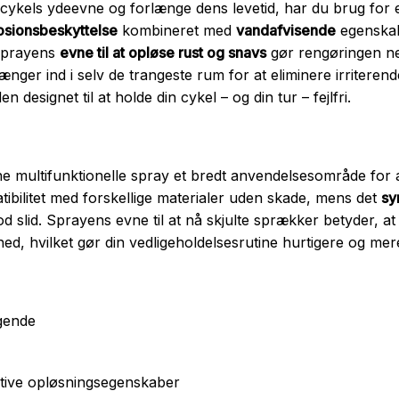
cykels ydeevne og forlænge dens levetid, har du brug for e
osionsbeskyttelse
kombineret med
vandafvisende
egenskab
Sprayens
evne til at opløse rust og snavs
gør rengøringen 
ænger ind i selv de trangeste rum for at eliminere irriterend
en designet til at holde din cykel – og din tur – fejlfri.
nne multifunktionelle spray et bredt anvendelsesområde for al
ibilitet med forskellige materialer uden skade, mens det
sy
 slid. Sprayens evne til at nå skjulte sprækker betyder, at 
hed, hvilket gør din vedligeholdelsesrutine hurtigere og mere
gende
tive opløsningsegenskaber