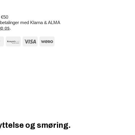
r €50
e betalinger med Klarna & ALMA
p os
.
yttelse og smøring.