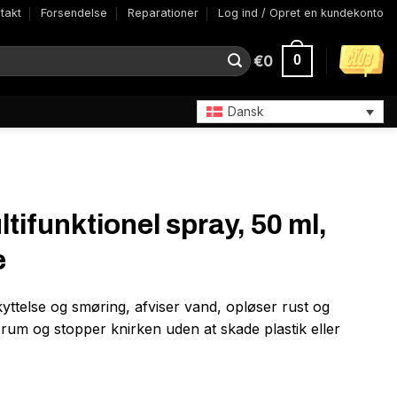
takt
Forsendelse
Reparationer
Log ind / Opret en kundekonto
€
0
0
Dansk
tifunktionel spray, 50 ml,
e
yttelse og smøring, afviser vand, opløser rust og
 rum og stopper knirken uden at skade plastik eller