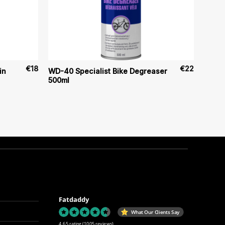
€
18
€
22
in
WD-40 Specialist Bike Degreaser
500ml
Fatdaddy
What Our Clients Say
4.65 rating
(1005 reviews)