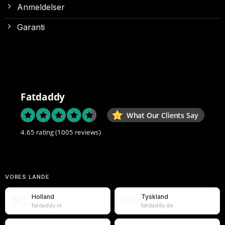
Anmeldelser
Garanti
Fatdaddy
What Our Clients Say
4.65 rating
(1005 reviews)
VORES LANDE
Holland
Tyskland
🇳🇱
🇩🇪
fatdaddy.nl
fatdaddy.de