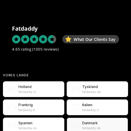
Fatdaddy
What Our Clients Say
4.65 rating
(1005 reviews)
VORES LANDE
Holland
Tyskland
🇳🇱
🇩🇪
fatdaddy.nl
fatdaddy.de
Frankrig
Italien
🇫🇷
🇮🇹
fatdaddy.fr
fatdaddy.it
Spanien
Danmark
🇪🇸
🇩🇰
fatdaddy.es
fatdaddy.dk