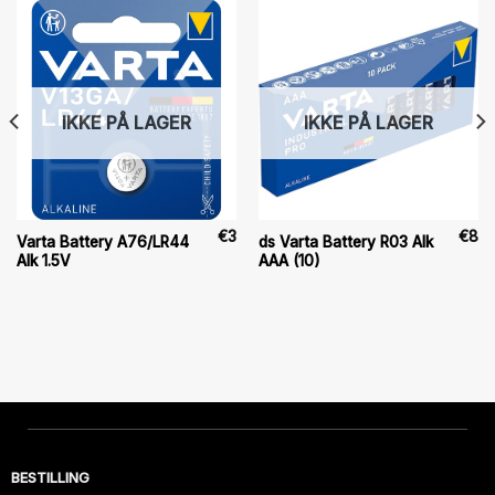
IKKE PÅ LAGER
IKKE PÅ LAGER
€
3
€
8
Varta Battery A76/LR44
ds Varta Battery R03 Alk
Alk 1.5V
AAA (10)
BESTILLING