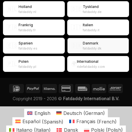
Holland
Tyskland
🇳🇱
🇩🇪
fatdaddy.nl
fatdaddy.de
Frankrig
Italien
🇫🇷
🇮🇹
fatdaddy.fr
fatdaddy.it
Spanien
Danmark
🇪🇸
🇩🇰
fatdaddy.es
fatdaddy.dk
Polen
International
🇵🇱
🌍
fatdaddy.pl
ridefatdaddy.com
Copyright 2019 - 2026 ©
Fatdaddy International B.V.
English
Deutsch
(
German
)
Español
(
Spanish
)
Français
(
French
)
Italiano
(
Italian
)
Dansk
Polski
(
Polish
)