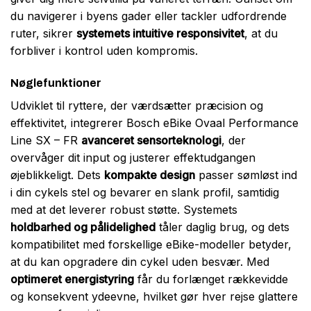
du navigerer i byens gader eller tackler udfordrende
ruter, sikrer
systemets intuitive responsivitet
, at du
forbliver i kontrol uden kompromis.
Nøglefunktioner
Udviklet til ryttere, der værdsætter præcision og
effektivitet, integrerer Bosch eBike Ovaal Performance
Line SX – FR
avanceret sensorteknologi
, der
overvåger dit input og justerer effektudgangen
øjeblikkeligt. Dets
kompakte design
passer sømløst ind
i din cykels stel og bevarer en slank profil, samtidig
med at det leverer robust støtte. Systemets
holdbarhed og pålidelighed
tåler daglig brug, og dets
kompatibilitet med forskellige eBike-modeller betyder,
at du kan opgradere din cykel uden besvær. Med
optimeret energistyring
får du forlænget rækkevidde
og konsekvent ydeevne, hvilket gør hver rejse glattere