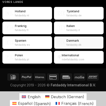
VORES LANDE
Holland
Tyskland
🇳🇱
🇩🇪
fatdaddy.nl
fatdaddy.de
Frankrig
Italien
🇫🇷
🇮🇹
fatdaddy.fr
fatdaddy.it
Spanien
Danmark
🇪🇸
🇩🇰
fatdaddy.es
fatdaddy.dk
Polen
International
🇵🇱
🌍
fatdaddy.pl
ridefatdaddy.com
Copyright 2019 - 2026 ©
Fatdaddy International B.V.
English
Deutsch
(
German
)
Español
(
Spanish
)
Français
(
French
)