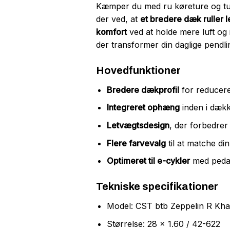
Kæmper du med ru køreture og tu
der ved, at
et bredere dæk ruller l
komfort
ved at holde mere luft og i
der transformer din daglige pendli
Hovedfunktioner
Bredere dækprofil
for reducere
Integreret ophæng
inden i dækk
Letvægtsdesign
, der forbedrer
Flere farvevalg
til at matche din
Optimeret til e-cykler
med pedal
Tekniske specifikationer
Model: CST btb Zeppelin R Kha
Størrelse: 28 x 1.60 / 42-622