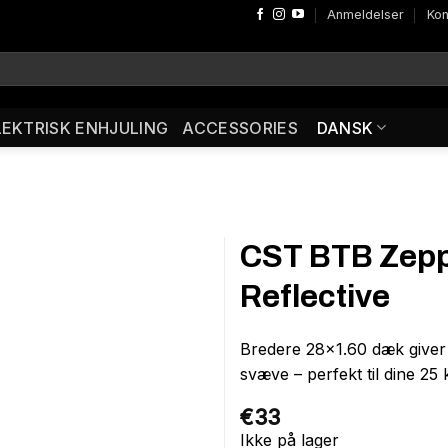
Anmeldelser
Kon
LEKTRISK ENHJULING
ACCESSORIES
DANSK
CST BTB Zeppe
Reflective
Bredere 28×1.60 dæk giver u
svæve – perfekt til dine 25
€
33
Ikke på lager