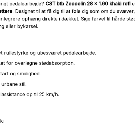
ngt pedalearbejde?
CST btb Zeppelin 28 x 1.60 khaki refl
er
ettere
. Designet til at få dig til at føle dig som om du svæve
ntegrere ophæng direkte i dækket. Sige farvel til hårde stød o
ng eller bykørsel.
t rullestyrke og ubesværet pedalearbejde.
et for overlegne stødabsorption.
 fart og smidighed.
 urbane stil.
assistance op til 25 km/h.
ki