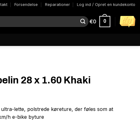
takt
Forsendelse
Reparationer
Log ind / Opret en kundekonto
€
0
0
lin 28 x 1.60 Khaki
ltra-lette, polstrede køreture, der føles som at
 km/h e-bike byture