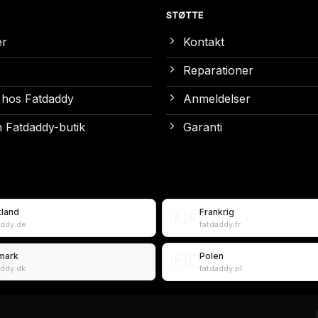
STØTTE
er
Kontakt
Reparationer
 hos Fatdaddy
Anmeldelser
 Fatdaddy-butik
Garanti
kland
Frankrig
🇫🇷
addy.de
fatdaddy.fr
mark
Polen
🇵🇱
addy.dk
fatdaddy.pl