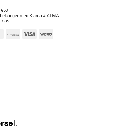
r €50
e betalinger med Klarna & ALMA
p os
.
rsel.