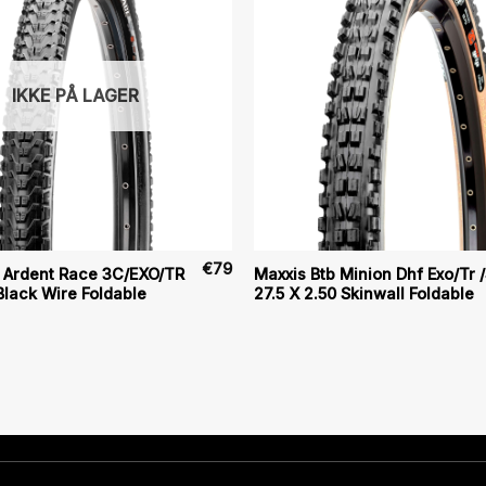
IKKE PÅ LAGER
€
79
b Ardent Race 3C/EXO/TR
Maxxis Btb Minion Dhf Exo/Tr 
Black Wire Foldable
27.5 X 2.50 Skinwall Foldable