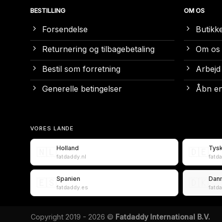
BESTILLING
OM OS
Forsendelse
Butikk
Returnering og tilbagebetaling
Om os
Bestil som forretning
Arbejd
Generelle betingelser
Åbn en
VORES LANDE
Holland
Tys
🇳🇱
🇩🇪
fatdaddy.nl
fatd
Spanien
Dan
🇪🇸
🇩🇰
fatdaddy.es
fatd
Copyright 2019 - 2026 ©
Fatdaddy International B.V.