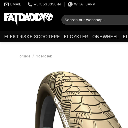
Fortsæt
EMAIL
+31853035044
WHATSAPP
til
indhold
Søg
efter:
ELEKTRISKE SCOOTERE
ELCYKLER
ONEWHEEL
E
Forside
/
Yderdæk