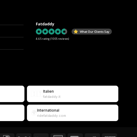
Fatdaddy
What Our Clients Say
4.65 rating
(1005 reviews)
Italien
🇮🇹
fatdaddy.it
International
🌍
ridefatdaddy.com