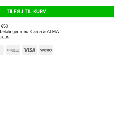
TILFØJ TIL KURV
r €50
e betalinger med Klarna & ALMA
p os
.