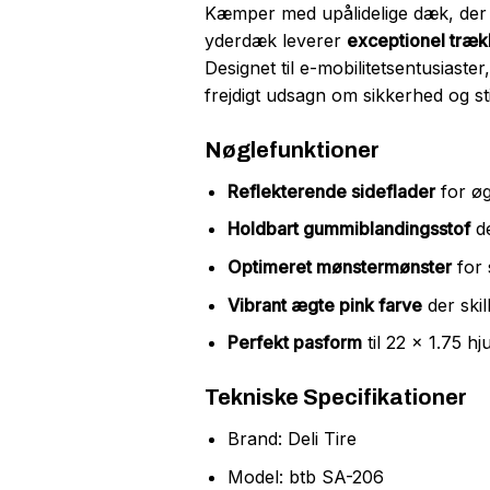
Kæmper med upålidelige dæk, der k
yderdæk leverer
exceptionel træk
Designet til e-mobilitetsentusiast
frejdigt udsagn om sikkerhed og sti
Nøglefunktioner
Reflekterende sideflader
for øg
Holdbart gummiblandingsstof
de
Optimeret mønstermønster
for 
Vibrant ægte pink farve
der skil
Perfekt pasform
til 22 x 1.75 hj
Tekniske Specifikationer
Brand: Deli Tire
Model: btb SA-206