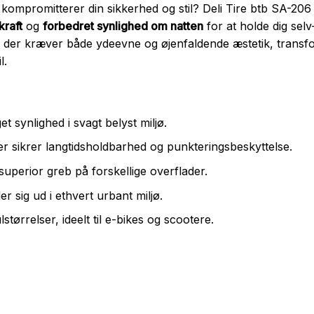
ompromitterer din sikkerhed og stil? Deli Tire btb SA-206 
kraft
og
forbedret synlighed om natten
for at holde dig sel
er, der kræver både ydeevne og øjenfaldende æstetik, transfo
l.
et synlighed i svagt belyst miljø.
r sikrer langtidsholdbarhed og punkteringsbeskyttelse.
superior greb på forskellige overflader.
ler sig ud i ethvert urbant miljø.
ulstørrelser, ideelt til e-bikes og scootere.