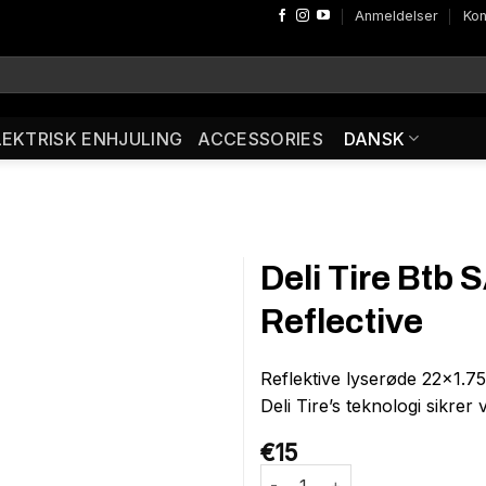
Anmeldelser
Kon
LEKTRISK ENHJULING
ACCESSORIES
DANSK
Deli Tire Btb 
Reflective
Reflektive lyserøde 22×1.7
Deli Tire’s teknologi sikre
€
15
Deli Tire Btb SA-206 22 x 1.75 