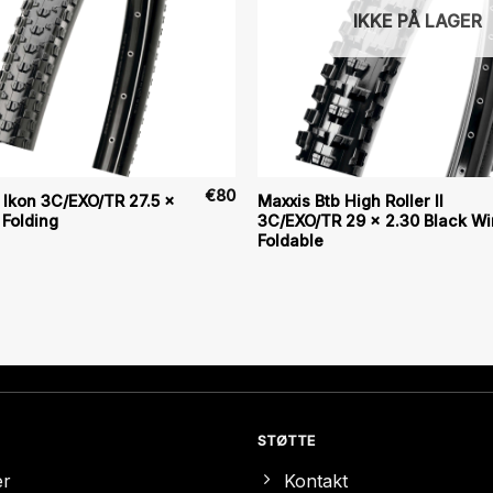
IKKE PÅ LAGER
€
80
 Ikon 3C/EXO/TR 27.5 x
Maxxis Btb High Roller II
 Folding
3C/EXO/TR 29 x 2.30 Black Wi
Foldable
STØTTE
er
Kontakt