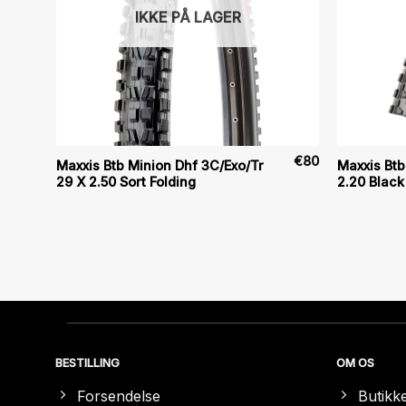
IKKE PÅ LAGER
€
97
€
80
Maxxis Btb Minion Dhf 3C/Exo/Tr
Maxxis Btb
29 X 2.50 Sort Folding
2.20 Black
BESTILLING
OM OS
Forsendelse
Butikk