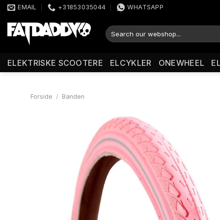
Fortsæt
EMAIL
+31853035044
WHATSAPP
til
indhold
Søg
efter:
ELEKTRISKE SCOOTERE
ELCYKLER
ONEWHEEL
E
Forside
/
Banden