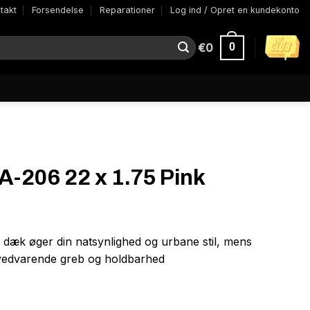
takt
Forsendelse
Reparationer
Log ind / Opret en kundekonto
€
0
0
SA-206 22 x 1.75 Pink
5 dæk øger din natsynlighed og urbane stil, mens
r vedvarende greb og holdbarhed
Pink Reflective antal