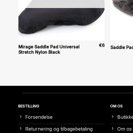
€
28
€
6
Mirage Saddle Pad Universal
Saddle Pa
Stretch Nylon Black
BESTILLING
OM OS
Forsendelse
Butikk
Returnering og tilbagebetaling
Om os