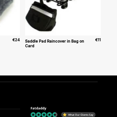
€
24
€
11
Saddle Pad Raincover in Bag on
Card
Fatdaddy
What Our Clients Say