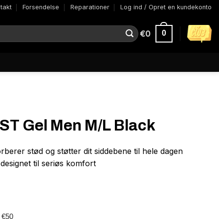
takt
Forsendelse
Reparationer
Log ind / Opret en kundekonto
€
0
0
ST Gel Men M/L Black
erer stød og støtter dit siddebene til hele dagen
esignet til seriøs komfort
r €50