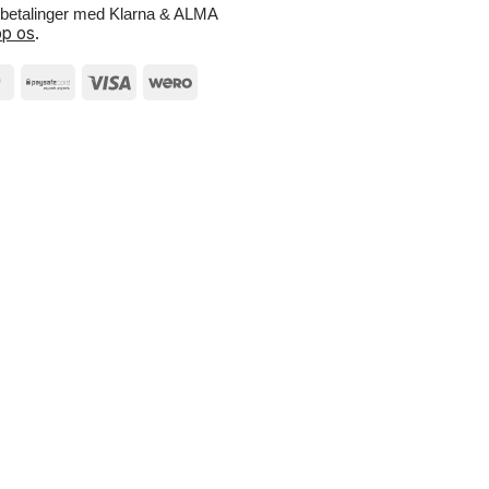
e betalinger med Klarna & ALMA
p os
.