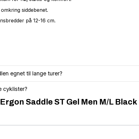
g omkring siddebenet.
bensbredder på 12-16 cm.
en egnet til lange turer?
e cyklister?
 Ergon Saddle ST Gel Men M/L Black