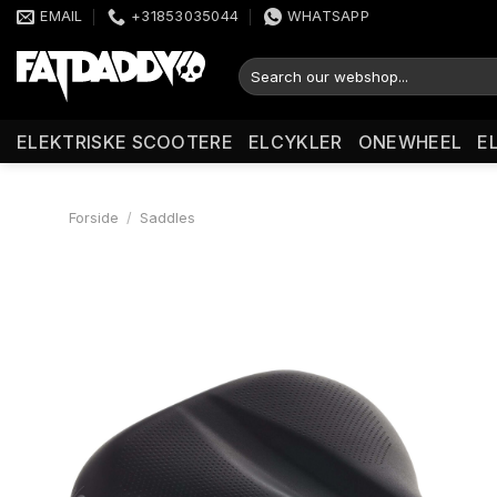
Fortsæt
EMAIL
+31853035044
WHATSAPP
til
indhold
Søg
efter:
ELEKTRISKE SCOOTERE
ELCYKLER
ONEWHEEL
E
Forside
/
Saddles