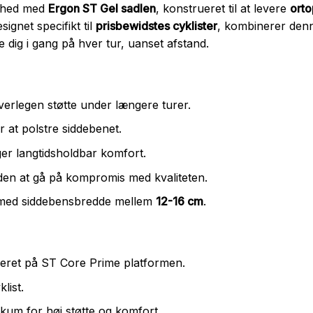
øshed med
Ergon ST Gel sadlen
, konstrueret til at levere
orto
ignet specifikt til
prisbewidstes cyklister
, kombinerer den
dig i gang på hver tur, uanset afstand.
verlegen støtte under længere turer.
r at polstre siddebenet.
er langtidsholdbar komfort.
en at gå på kompromis med kvaliteten.
r med siddebensbredde mellem
12-16 cm
.
seret på ST Core Prime platformen.
list.
kum for høj støtte og komfort.