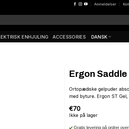
Anmeldelser
Kon
LEKTRISK ENHJULING
ACCESSORIES
DANSK
Ergon Saddle 
Ortopædiske gelpuder absorb
med byture. Ergon ST Gel, d
€
70
Ikke på lager
Gratis levering på ordrer ove