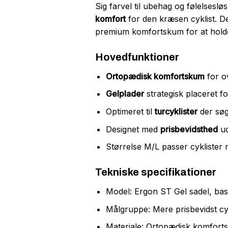
Sig farvel til ubehag og følelsesl
komfort
for den kræsen cyklist. Des
premium komfortskum for at holde 
Hovedfunktioner
Ortopædisk komfortskum
for o
Gelplader
strategisk placeret fo
Optimeret til
turcyklister
der søg
Designet med
prisbevidsthed
ud
Størrelse M/L passer cykliste
Tekniske specifikationer
Model: Ergon ST Gel sadel, ba
Målgruppe: Mere prisbevidst cyk
Materiale: Ortopædisk komforts