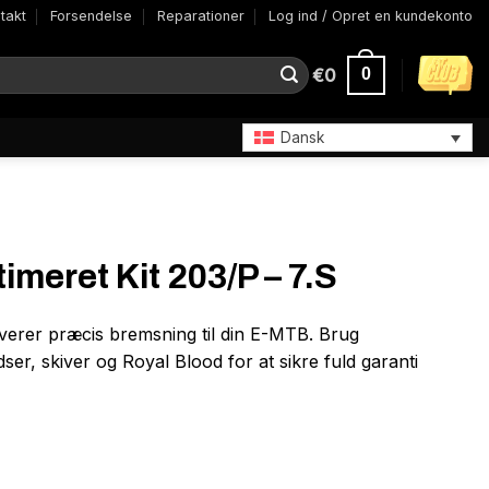
takt
Forsendelse
Reparationer
Log ind / Opret en kundekonto
€
0
0
Dansk
meret Kit 203/P – 7.S
verer præcis bremsning til din E-MTB. Brug
, skiver og Royal Blood for at sikre fuld garanti