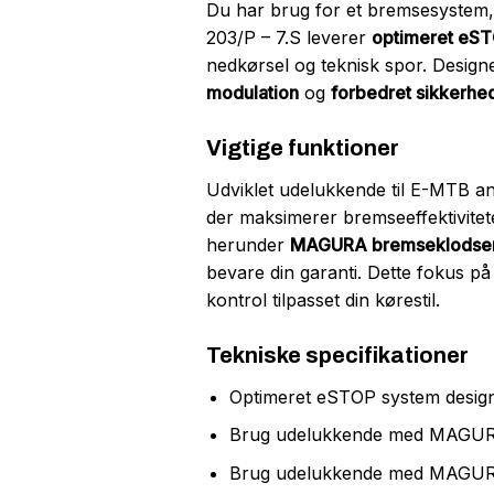
Du har brug for et bremsesystem, 
203/P – 7.S leverer
optimeret eS
nedkørsel og teknisk spor. Designet
modulation
og
forbedret sikkerhe
Vigtige funktioner
Udviklet udelukkende til E-MTB a
der maksimerer bremseeffektivite
herunder
MAGURA bremseklodser
bevare din garanti. Dette fokus på 
kontrol tilpasset din kørestil.
Tekniske specifikationer
Optimeret eSTOP system designe
Brug udelukkende med MAGUR
Brug udelukkende med MAGUR