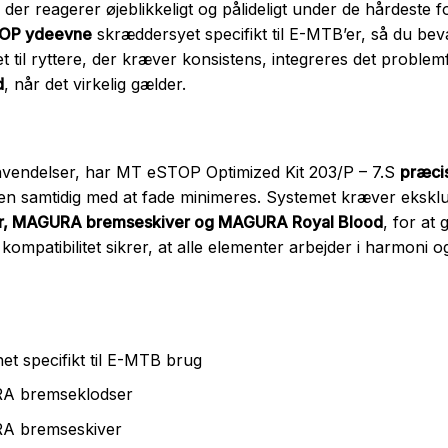
der reagerer øjeblikkeligt og pålideligt under de hårdeste
TOP ydeevne
skræddersyet specifikt til E-MTB’er, så du bev
 til ryttere, der kræver konsistens, integreres det problemf
d
, når det virkelig gælder.
nvendelser, har MT eSTOP Optimized Kit 203/P – 7.S
præci
ten samtidig med at fade minimeres. Systemet kræver eksk
, MAGURA bremseskiver og MAGURA Royal Blood
, for at
kompatibilitet sikrer, at alle elementer arbejder i harmoni 
t specifikt til E-MTB brug
A bremseklodser
A bremseskiver