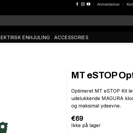
Anmeldelser
Kon
LEKTRISK ENHJULING
ACCESSORIES
MT eSTOP Opti
Optimeret MT eSTOP Kit le
udelukkende MAGURA klodser
og maksimal ydeevne.
€
69
Ikke på lager