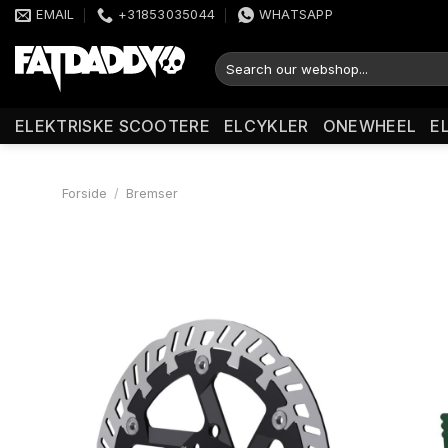
Fortsæt
EMAIL
+31853035044
WHATSAPP
til
indhold
Søg
efter:
ELEKTRISKE SCOOTERE
ELCYKLER
ONEWHEEL
E
Forside
/
Bremser