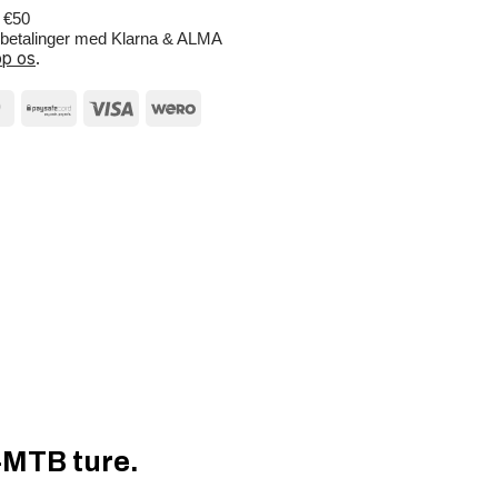
r €50
e betalinger med Klarna & ALMA
p os
.
-MTB ture.