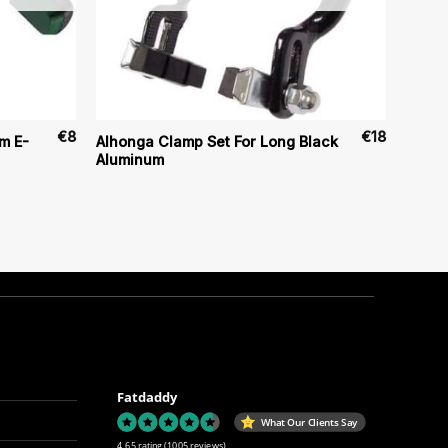
€
8
€
18
m E-
Alhonga Clamp Set For Long Black
Aluminum
Fatdaddy
What Our Clients Say
4.65 rating
(1005 reviews)