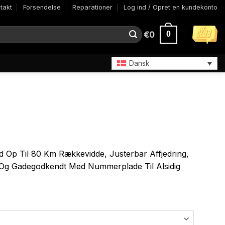
takt
Forsendelse
Reparationer
Log ind / Opret en kundekonto
€
0
0
Dansk
 Op Til 80 Km Rækkevidde, Justerbar Affjedring,
 Og Gadegodkendt Med Nummerplade Til Alsidig