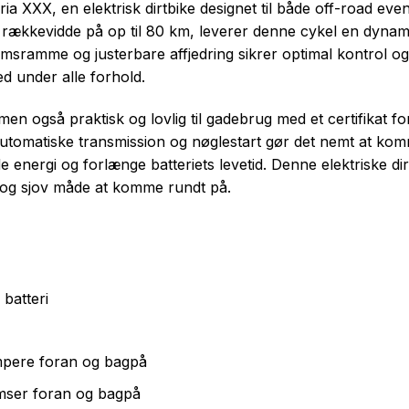
ia XXX, en elektrisk dirtbike designet til både off-road eve
kkevidde på op til 80 km, leverer denne cykel en dynamis
umsramme og justerbare affjedring sikrer optimal kontrol o
d under alle forhold.
 men også praktisk og lovlig til gadebrug med et certifikat
tomatiske transmission og nøglestart gør det nemt at kom
energi og forlænge batteriets levetid. Denne elektriske dir
v og sjov måde at komme rundt på.
batteri
pere foran og bagpå
mser foran og bagpå