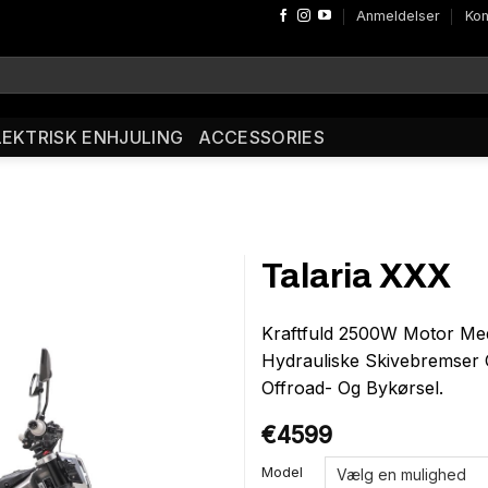
Anmeldelser
Kon
LEKTRISK ENHJULING
ACCESSORIES
Talaria XXX
Kraftfuld 2500W Motor Med
Hydrauliske Skivebremser
Offroad- Og Bykørsel.
€
4599
Model