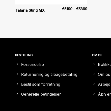
Prisinterval:
€
5199
–
€
5399
Talaria Sting MX
€5199
til
€5399
BESTILLING
OM OS
Forsendelse
Butikk
Returnering og tilbagebetaling
Om os
Bestil som forretning
Arbejd
Generelle betingelser
Åbn en