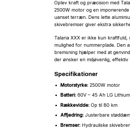
Oplev kraft og præcision med Talar
2500W motor og en imponerende ræ
uanset terræn. Dens lette alumini
skivebremser giver ekstra sikkerhe
Talaria XXX er ikke kun kraftfuld,
mulighed for nummerplade. Den au
bremsning hjælper med at genvinde 
der ønsker en miljøvenlig, effekti
Specifikationer
Motorstyrke:
2500W motor
Batteri:
60V – 45 Ah LG Lithium 
Rækkevidde:
Op til 80 km
Affjedring:
Justerbare støddæm
Bremser:
Hydrauliske skivebre