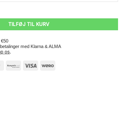
TILFØJ TIL KURV
r €50
e betalinger med Klarna & ALMA
p os
.